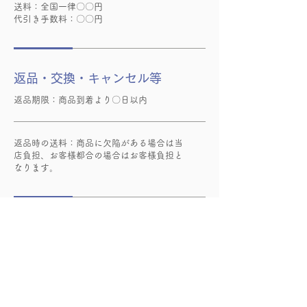
送料：全国一律〇〇円
代引き手数料：〇〇円
返品・交換・キャンセル等
返品期限：商品到着より〇日以内
返品時の送料：商品に欠陥がある場合は当
店負担、お客様都合の場合はお客様負担と
なります。
資格・免許
・古物商許可証 〇〇〇委員会【許可番号】第
●●●●号
・酒販免許 〇〇税務署【許可番号】〇〇法第
●●●号